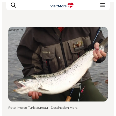
Angeln
Aktivitäten
Erlebnisse
Infos über Mors
Unterkunft
Pauschalreisen / Urlaub
Planen Sie Ihre Reise
Foto
:
Morsø Turistbureau - Destination Mors