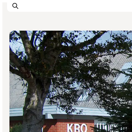
Restaurants
Aktivitäten
Erlebnisse
Infos über Mors
Unterkunft
Pauschalreisen / Urlaub
Planen Sie Ihre Reise