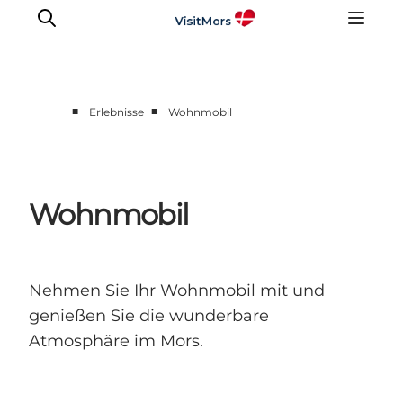
■
■
Erlebnisse
Wohnmobil
Aktivitäten
Erlebnisse
Infos über Mors
Wohnmobil
Unterkunft
Pauschalreisen / Urlaub
Planen Sie Ihre Reise
Nehmen Sie Ihr Wohnmobil mit und
genießen Sie die wunderbare
Atmosphäre im Mors.