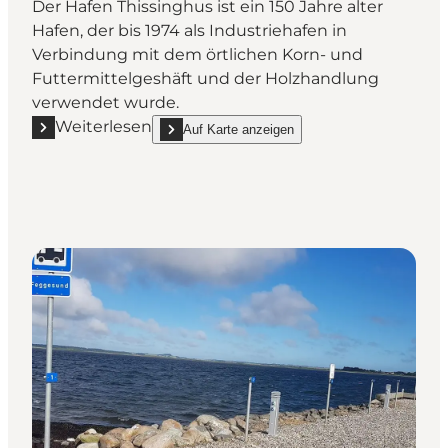
Der Hafen Thissinghus ist ein 150 Jahre alter
Hafen, der bis 1974 als Industriehafen in
Verbindung mit dem örtlichen Korn- und
Futtermittelgeshäft und der Holzhandlung
verwendet wurde.
Weiterlesen
Auf Karte anzeigen
Mehr erfahren "Thissinghus Hafen"
show Thissinghus Hafen on_map