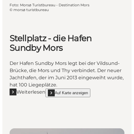
Foto
:
Morsø Turistbureau - Destination Mors
©
morsø turistbureau
Stellplatz - die Hafen
Sundby Mors
Der Hafen Sundby Mors legt bei der Vildsund-
Brücke, die Mors und Thy verbindet. Der neuer
Jachthafen, der im Juni 2013 eingeweiht wurde,
hat 100 Liegeplätze.
Weiterlesen
Auf Karte anzeigen
Mehr erfahren "Stellplatz - die Hafen Sundby Mors"
show Stellplatz - die Hafen Sundby Mors on_map