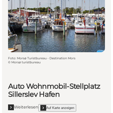
Foto
:
Morsø Turistbureau - Destination Mors
©
Morsø turistbureau
Auto Wohnmobil-Stellplatz
Sillerslev Hafen
Weiterlesen
Auf Karte anzeigen
Mehr erfahren "Auto Wohnmobil-Stellplatz Sillerslev
show Auto Wohnmobil-Stellplatz Sillerslev Hafen