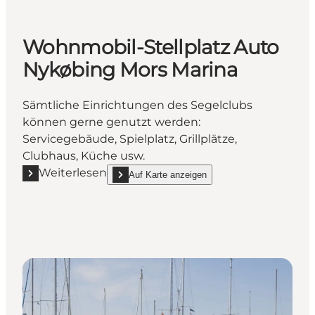
Wohnmobil-Stellplatz Auto
Nykøbing Mors Marina
Sämtliche Einrichtungen des Segelclubs
können gerne genutzt werden:
Servicegebäude, Spielplatz, Grillplätze,
Clubhaus, Küche usw.
Weiterlesen
Auf Karte anzeigen
Mehr erfahren "Wohnmobil-Stellplatz Auto Nykøbin
show Wohnmobil-Stellplatz Auto Nykøbing Mors 