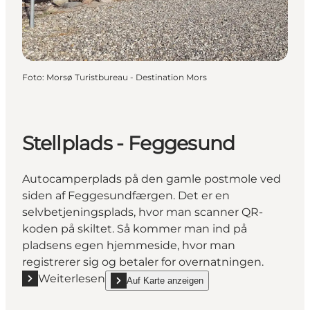
Foto
:
Morsø Turistbureau - Destination Mors
Stellplads - Feggesund
Autocamperplads på den gamle postmole ved
siden af Feggesundfærgen. Det er en
selvbetjeningsplads, hvor man scanner QR-
koden på skiltet. Så kommer man ind på
pladsens egen hjemmeside, hvor man
registrerer sig og betaler for overnatningen.
Weiterlesen
Auf Karte anzeigen
Mehr erfahren "Stellplads - Feggesund"
show Stellplads - Feggesund on_map