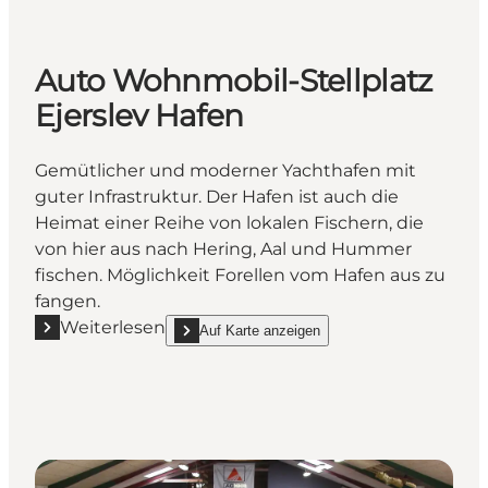
Auto Wohnmobil-Stellplatz
Ejerslev Hafen
Gemütlicher und moderner Yachthafen mit
guter Infrastruktur. Der Hafen ist auch die
Heimat einer Reihe von lokalen Fischern, die
von hier aus nach Hering, Aal und Hummer
fischen. Möglichkeit Forellen vom Hafen aus zu
fangen.
Weiterlesen
Auf Karte anzeigen
Mehr erfahren "Auto Wohnmobil-Stellplatz Ejerslev 
show Auto Wohnmobil-Stellplatz Ejerslev Hafen 