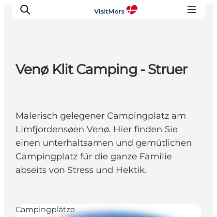
Venø Klit Camping - Struer
Aktivitäten
Erlebnisse
Infos über Mors
Malerisch gelegener Campingplatz am
Unterkunft
Limfjordensøen Venø. Hier finden Sie
Pauschalreisen / Urlaub
einen unterhaltsamen und gemütlichen
Planen Sie Ihre Reise
Campingplatz für die ganze Familie
abseits von Stress und Hektik.
Campingplätze