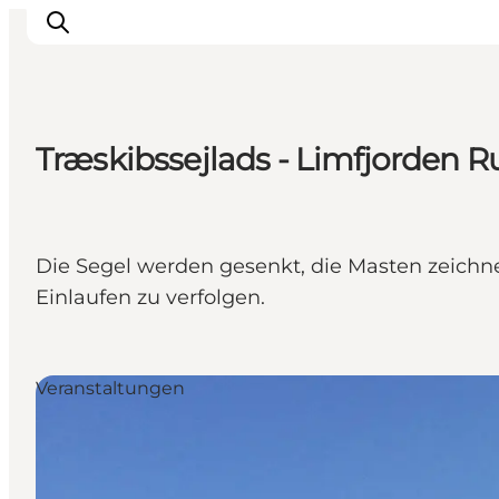
Træskibssejlads - Limfjorden R
Aktivitäten
Erlebnisse
Infos über Mors
Die Segel werden gesenkt, die Masten zeich
Unterkunft
Einlaufen zu verfolgen.
Pauschalreisen / Urlaub
Planen Sie Ihre Reise
Veranstaltungen