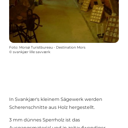
Foto
:
Morsø Turistbureau - Destination Mors
©
svankjær lille savværk
In Svankjær's kleinem Sägewerk werden
Scherenschnitte aus Holz hergestellt.
3 mm dünnes Sperrholz ist das
Ausgangsmaterial und in zeitaufwendiger