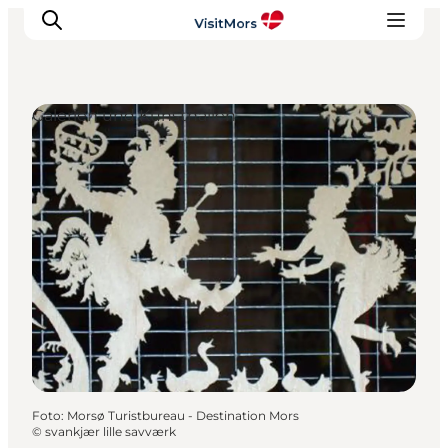
Galerien und Kunsthallen
Aktivitäten
Erlebnisse
Infos über Mors
Unterkunft
Pauschalreisen / Urlaub
Planen Sie Ihre Reise
Foto
:
Morsø Turistbureau - Destination Mors
©
svankjær lille savværk