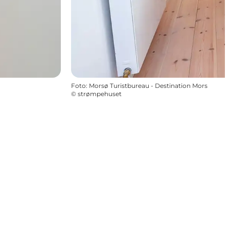
Foto
:
Morsø Turistbureau - Destination Mors
©
strømpehuset