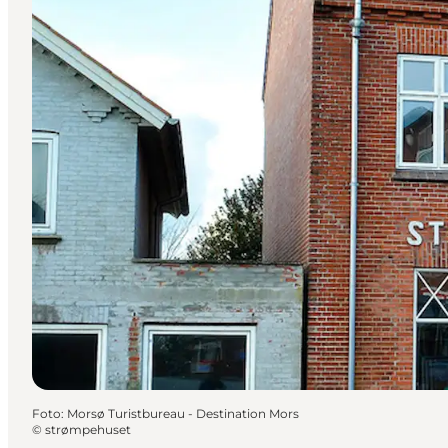
Foto
:
Morsø Turistbureau - Destination Mors
©
strømpehuset