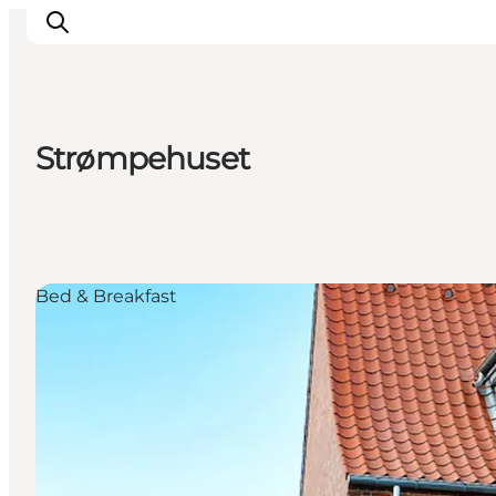
Strømpehuset
Aktivitäten
Erlebnisse
Infos über Mors
Unterkunft
Bed & Breakfast
Pauschalreisen / Urlaub
Planen Sie Ihre Reise