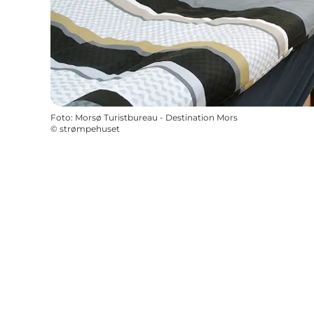
Foto
:
Morsø Turistbureau - Destination Mors
©
strømpehuset