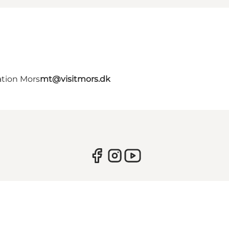
ation Mors
mt@visitmors.dk