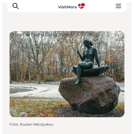
Street Art und Skulpturen
Aktivitäten
Erlebnisse
Infos über Mors
Unterkunft
Pauschalreisen / Urlaub
Planen Sie Ihre Reise
Foto
:
Ruslan Merzlyakov