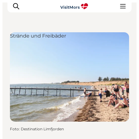
Strände und Freibäder
Aktivitäten
Erlebnisse
Infos über Mors
Unterkunft
Pauschalreisen / Urlaub
Planen Sie Ihre Reise
Foto
:
Destination Limfjorden