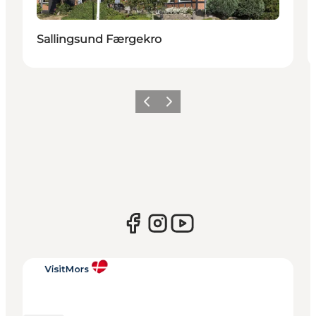
Sallingsund Færgekro
Vorherige Folie
Nächste Folie