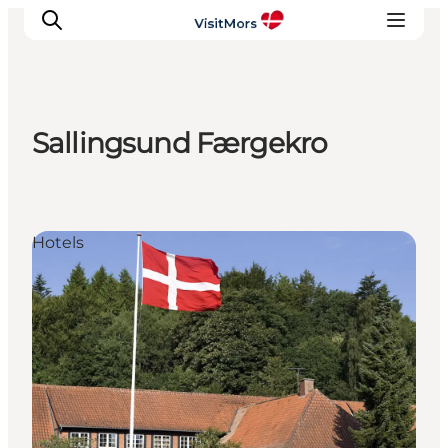
Sallingsund Færgekro
Aktivitäten
Erlebnisse
Infos über Mors
Hotels
Unterkunft
Pauschalreisen / Urlaub
Planen Sie Ihre Reise