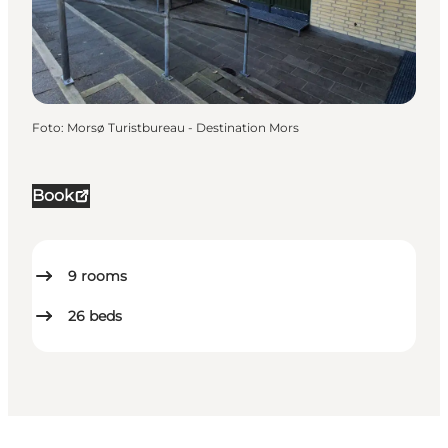
Foto
:
Morsø Turistbureau - Destination Mors
Book
9
rooms
26
beds