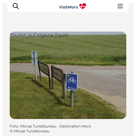
Touren auf eigene Faust
Aktivitäten
Erlebnisse
Infos über Mors
Unterkunft
Pauschalreisen / Urlaub
Planen Sie Ihre Reise
Foto
:
Morsø Turistbureau - Destination Mors
©
Morsø Turistbureau