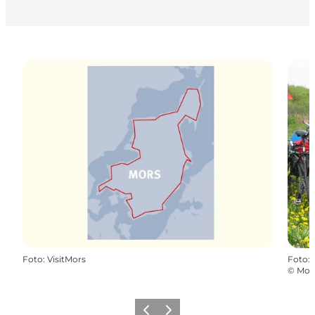
Foto
:
VisitMors
Foto
:
©
Mors
Vorherige Folie
Nächste Folie