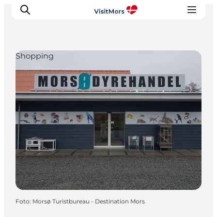
Shopping
Aktivitäten
Erlebnisse
Infos über Mors
Unterkunft
Pauschalreisen / Urlaub
Planen Sie Ihre Reise
Foto
:
Morsø Turistbureau - Destination Mors