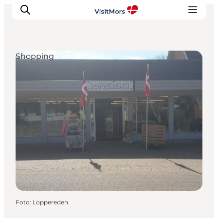
Shopping
Aktivitäten
Erlebnisse
Infos über Mors
Unterkunft
Pauschalreisen / Urlaub
Planen Sie Ihre Reise
Foto
:
Loppereden