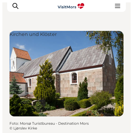
Kirchen und Klöster
Aktivitäten
Erlebnisse
Infos über Mors
Unterkunft
Pauschalreisen / Urlaub
Planen Sie Ihre Reise
Foto
:
Morsø Turistbureau - Destination Mors
©
Ljørslev Kirke