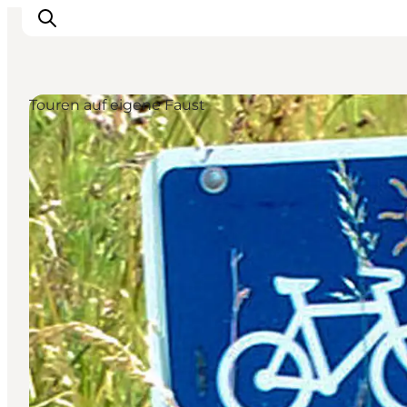
Touren auf eigene Faust
Aktivitäten
Erlebnisse
Infos über Mors
Unterkunft
Pauschalreisen / Urlaub
Planen Sie Ihre Reise