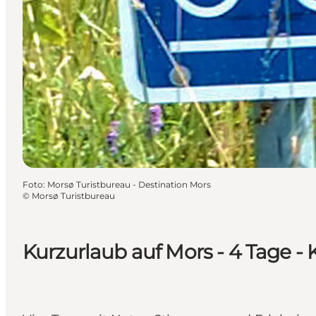
Foto
:
Morsø Turistbureau - Destination Mors
©
Morsø Turistbureau
Kurzurlaub auf Mors - 4 Tage - 