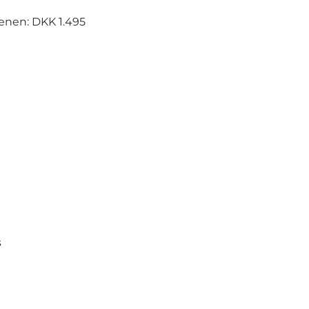
enen: DKK 1.495
s