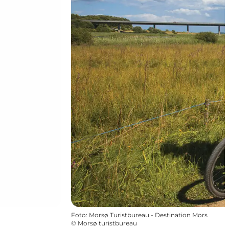
Foto
:
Morsø Turistbureau - Destination Mors
©
Morsø turistbureau