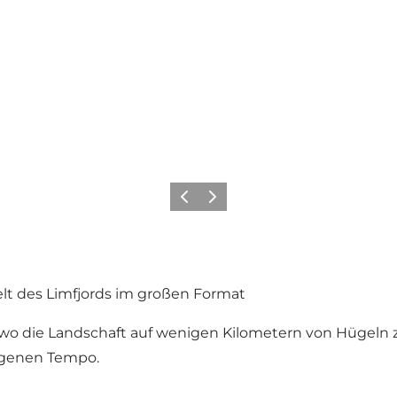
Vorherige Folie
Nächste Folie
elt des Limfjords im großen Format
 wo die Landschaft auf wenigen Kilometern von Hügeln z
igenen Tempo.