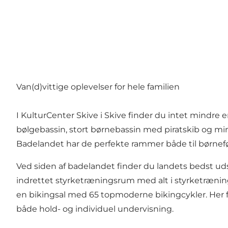
Van(d)vittige oplevelser for hele familien
I KulturCenter Skive i Skive finder du intet mindre
bølgebassin, stort børnebassin med piratskib og min
Badelandet har de perfekte rammer både til børnefø
Ved siden af badelandet finder du landets bedst u
indrettet styrketræningsrum med alt i styrketræni
en bikingsal med 65 topmoderne bikingcykler. Her fin
både hold- og individuel undervisning.