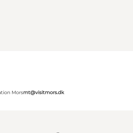
ation Mors
mt@visitmors.dk