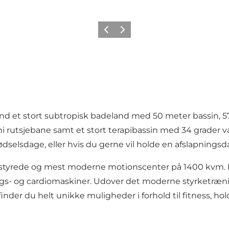
Vorherige Folie
Nächste Folie
 end et stort subtropisk badeland med 50 meter bassin, 5
i rutsjebane samt et stort terapibassin med 34 grader v
dselsdage, eller hvis du gerne vil holde en afslapnings
dstyrede og mest moderne motionscenter på 1400 kvm. K
ngs- og cardiomaskiner. Udover det moderne styrketræni
der du helt unikke muligheder i forhold til fitness, hol