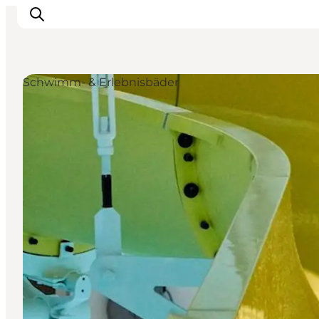
Schwimm- & Erlebnisbäder
Aktivitäten
Erlebnisse
Infos über Mors
Unterkunft
Pauschalreisen / Urlaub
Planen Sie Ihre Reise