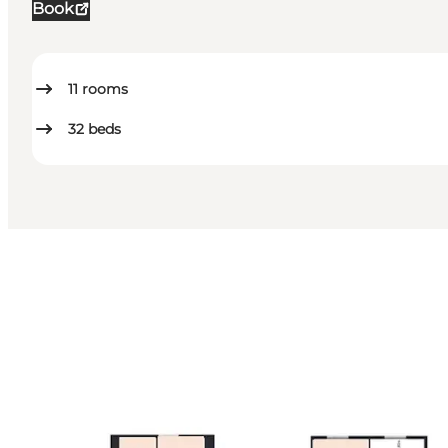
Book
11
rooms
32
beds