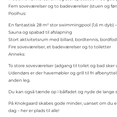
Fem soveværelser og to badeværelser (stuen og førs
Poolhus:
En fantastisk 28 m² stor swimmingpool (1,6 m dyb) 
Sauna og spabad til afslapning
Stort aktivitetsrum med billard, bordtennis, bordfo
Fire soveværelser, et badeværelser og to toiletter
Anneks:
To store soveværelser (adgang til toilet og bad sker
Udendørs er der havemøbler og grill til fri afbenytte
anden leg.
Du kan også tænde op i bålfadet og nyde de lange
På Knokgaard skabes gode minder, uanset om du er til
dag – her er plads til alle!