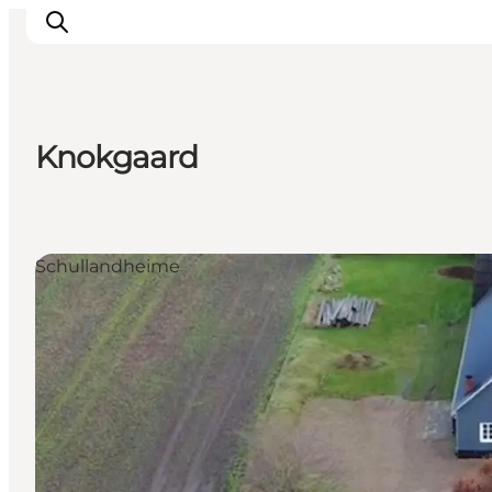
Knokgaard
Aktivitäten
Erlebnisse
Infos über Mors
Schullandheime
Unterkunft
Pauschalreisen / Urlaub
Planen Sie Ihre Reise