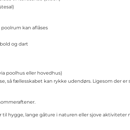
tesal)
– poolrum kan aflåses
dbold og dart
 via poolhus eller hovedhus)
lse, så fællesskabet kan rykke udendørs. Ligesom der er st
 sommeraftener.
 hygge, lange gåture i naturen eller sjove aktiviteter m