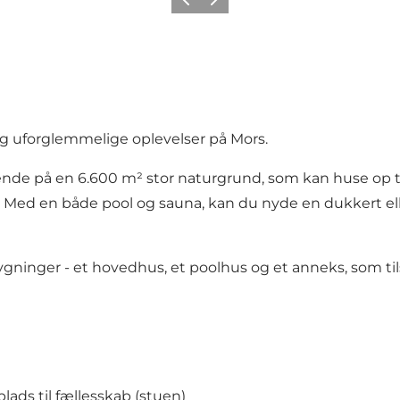
Vorherige Folie
Nächste Folie
r og uforglemmelige oplevelser på Mors.
e på en 6.600 m² stor naturgrund, som kan huse op til 3
Med en både pool og sauna, kan du nyde en dukkert eller
 bygninger - et hovedhus, et poolhus og et anneks, som
ds til fællesskab (stuen)