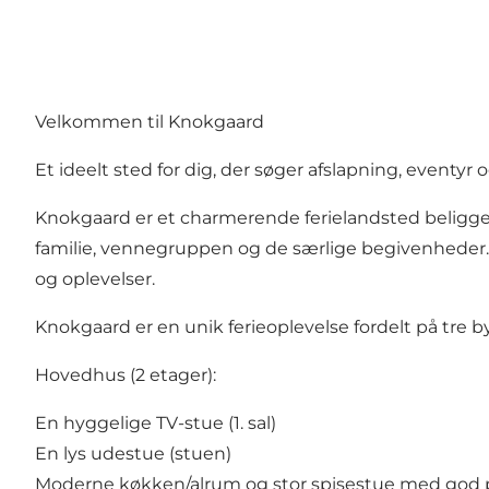
Velkommen til Knokgaard
Et ideelt sted for dig, der søger afslapning, eventy
Knokgaard er et charmerende ferielandsted beliggend
familie, vennegruppen og de særlige begivenheder. 
og oplevelser.
Knokgaard er en unik ferieoplevelse fordelt på tre
Hovedhus (2 etager):
En hyggelige TV-stue (1. sal)
En lys udestue (stuen)
Moderne køkken/alrum og stor spisestue med god pla