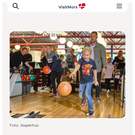
Sport und Aktivitäten
Aktivitäten
Erlebnisse
Infos über Mors
Unterkunft
Pauschalreisen / Urlaub
Planen Sie Ihre Reise
Foto
:
Jesperhus