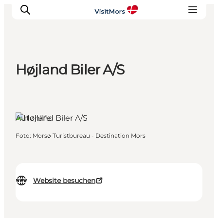
Højland Biler A/S
Aktivitäten
Erlebnisse
Infos über Mors
Autohilfe
Unterkunft
Pauschalreisen / Urlaub
Foto
:
Morsø Turistbureau - Destination Mors
Planen Sie Ihre Reise
Website besuchen