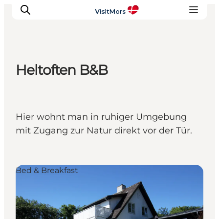
Heltoften B&B
Aktivitäten
Erlebnisse
Infos über Mors
Hier wohnt man in ruhiger Umgebung
Unterkunft
mit Zugang zur Natur direkt vor der Tür.
Pauschalreisen / Urlaub
Planen Sie Ihre Reise
Bed & Breakfast