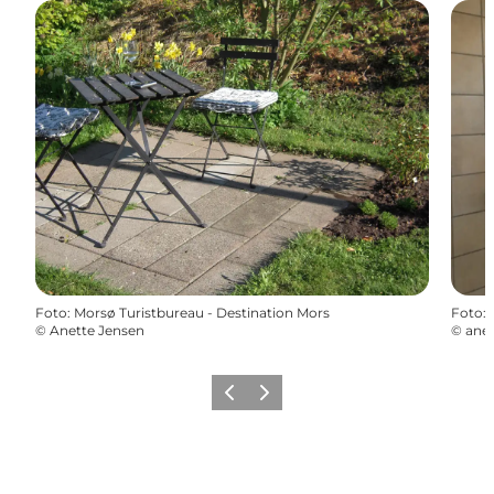
Foto
:
Morsø Turistbureau - Destination Mors
Foto
:
©
Anette Jensen
©
anet
Vorherige Folie
Nächste Folie