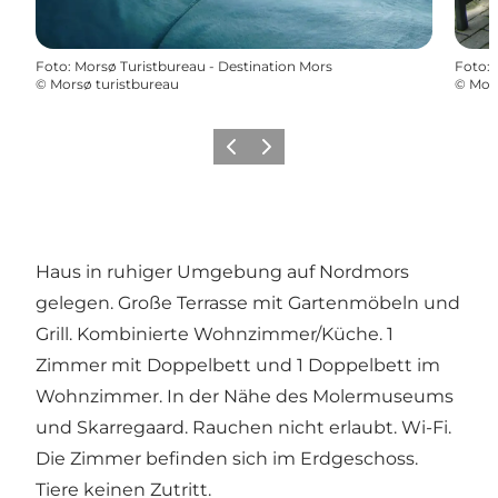
Foto
:
Morsø Turistbureau - Destination Mors
Foto
:
©
Morsø turistbureau
©
Mors
Vorherige Folie
Nächste Folie
Haus in ruhiger Umgebung auf Nordmors
gelegen. Große Terrasse mit Gartenmöbeln und
Grill. Kombinierte Wohnzimmer/Küche. 1
Zimmer mit Doppelbett und 1 Doppelbett im
Wohnzimmer. In der Nähe des Molermuseums
und Skarregaard. Rauchen nicht erlaubt. Wi-Fi.
Die Zimmer befinden sich im Erdgeschoss.
Tiere keinen Zutritt.