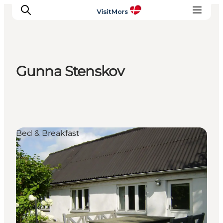
Gunna Stenskov
Aktivitäten
Erlebnisse
Infos über Mors
Unterkunft
Bed & Breakfast
Pauschalreisen / Urlaub
Planen Sie Ihre Reise