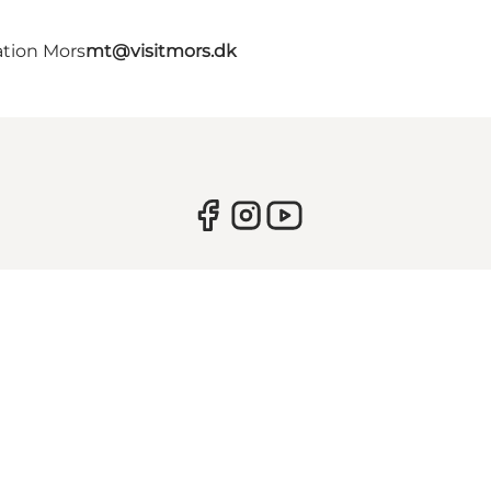
ation Mors
mt@visitmors.dk