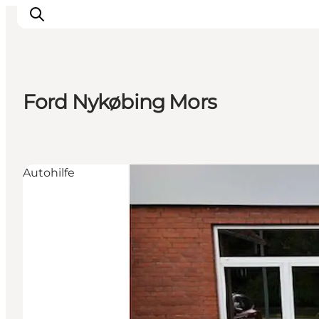
Ford Nykøbing Mors
Aktivitäten
Erlebnisse
Infos über Mors
Autohilfe
Unterkunft
Pauschalreisen / Urlaub
Planen Sie Ihre Reise