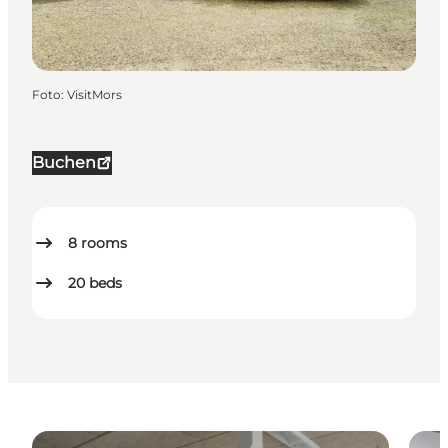
Foto
:
VisitMors
Buchen
8
rooms
20
beds