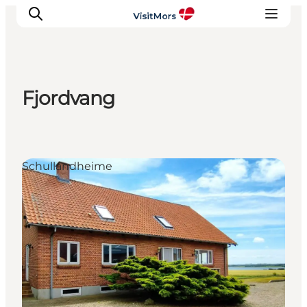
Fjordvang
Aktivitäten
Erlebnisse
Infos über Mors
Schullandheime
Unterkunft
Pauschalreisen / Urlaub
Planen Sie Ihre Reise