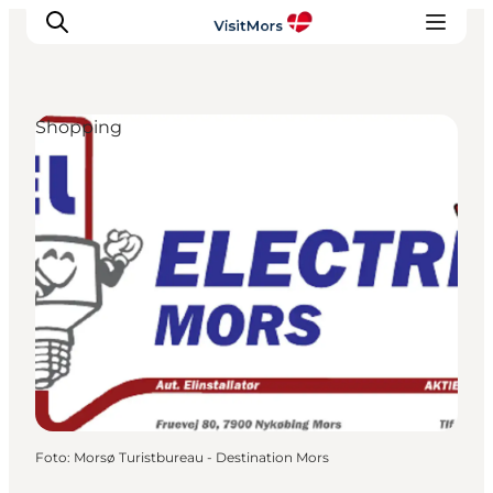
Shopping
Aktivitäten
Erlebnisse
Infos über Mors
Unterkunft
Pauschalreisen / Urlaub
Planen Sie Ihre Reise
Foto
:
Morsø Turistbureau - Destination Mors