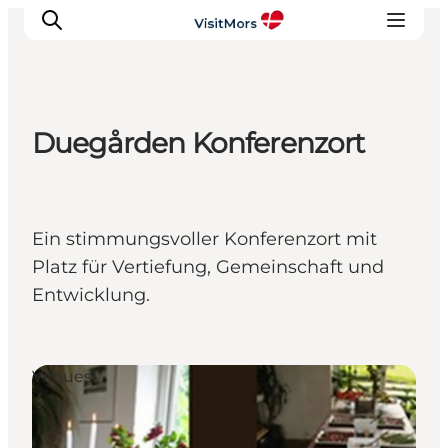
Duegården Konferenzort
Aktivitäten
Erlebnisse
Infos über Mors
Ein stimmungsvoller Konferenzort mit
Unterkunft
Platz für Vertiefung, Gemeinschaft und
Pauschalreisen / Urlaub
Entwicklung.
Planen Sie Ihre Reise
Venues