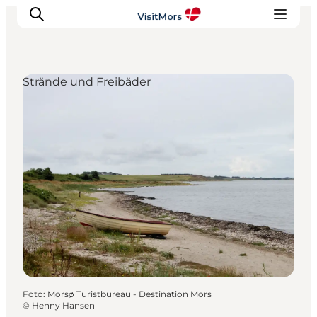
Strände und Freibäder
Aktivitäten
Erlebnisse
Infos über Mors
Unterkunft
Pauschalreisen / Urlaub
Planen Sie Ihre Reise
Foto
:
Morsø Turistbureau - Destination Mors
©
Henny Hansen