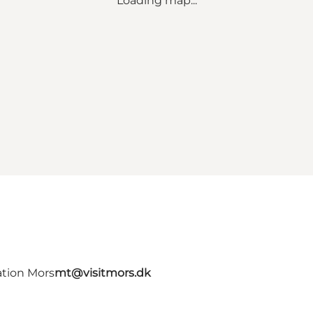
Loading map...
ation Mors
mt@visitmors.dk