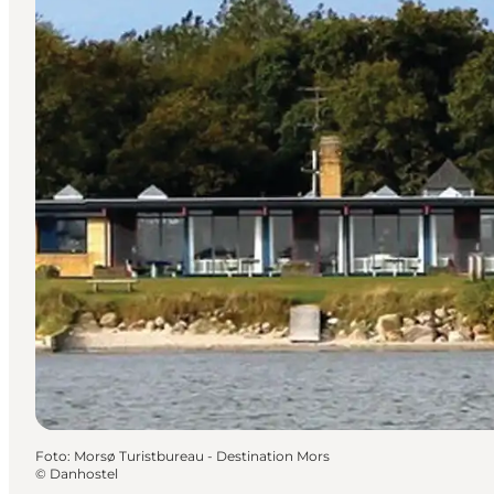
Foto
:
Morsø Turistbureau - Destination Mors
©
Danhostel