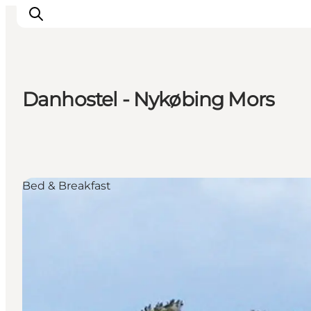
Danhostel - Nykøbing Mors
Aktivitäten
Erlebnisse
Infos über Mors
Unterkunft
Bed & Breakfast
Pauschalreisen / Urlaub
Planen Sie Ihre Reise