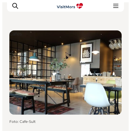
Cafés
Aktivitäten
Erlebnisse
Infos über Mors
Unterkunft
Pauschalreisen / Urlaub
Planen Sie Ihre Reise
Foto
:
Cafe-Sult