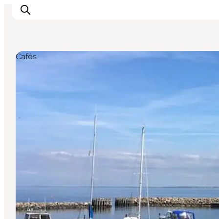
Cafés
Aktivitäten
Erlebnisse
Infos über Mors
Unterkunft
Pauschalreisen / Urlaub
Planen Sie Ihre Reise