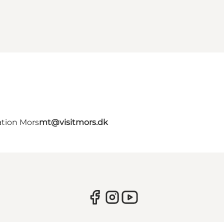
ation Mors
mt@visitmors.dk