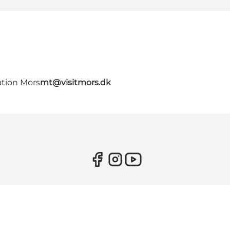
ation Mors
mt@visitmors.dk