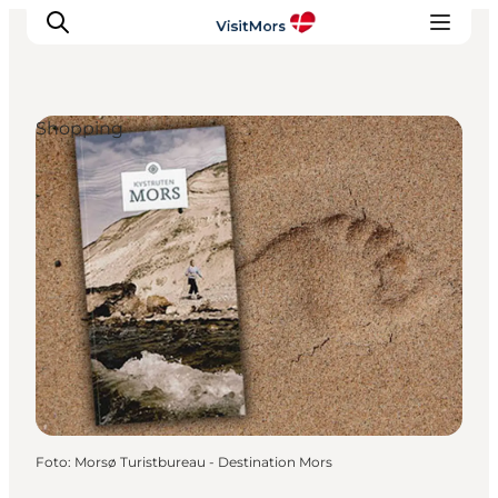
Shopping
Aktivitäten
Erlebnisse
Infos über Mors
Unterkunft
Pauschalreisen / Urlaub
Planen Sie Ihre Reise
Foto
:
Morsø Turistbureau - Destination Mors