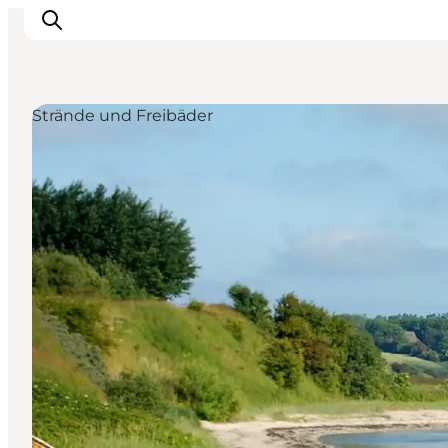
Strände und Freibäder
Aktivitäten
Erlebnisse
Infos über Mors
Unterkunft
Pauschalreisen / Urlaub
Planen Sie Ihre Reise