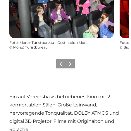
Foto
:
Morsø Turistbureau - Destination Mors
Foto
:
©
Morsø Turistbureau
©
Bio
Vorherige Folie
Nächste Folie
Ein auf Vereinsbasis betriebenes Kino mit 2
komfortablen Sälen. Große Leinwand,
hervorragende Tonqualität. DOLBY ATMOS und
digital 3D Projetor. Filme mit Originalton und
Sprache.