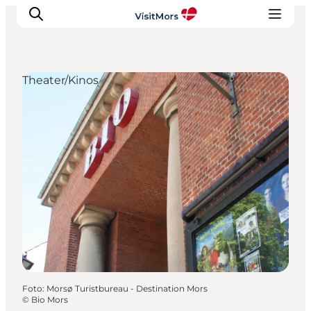
Theater/Kinos
Aktivitäten
Erlebnisse
Infos über Mors
Unterkunft
Pauschalreisen / Urlaub
Planen Sie Ihre Reise
Foto
:
Morsø Turistbureau - Destination Mors
©
Bio Mors