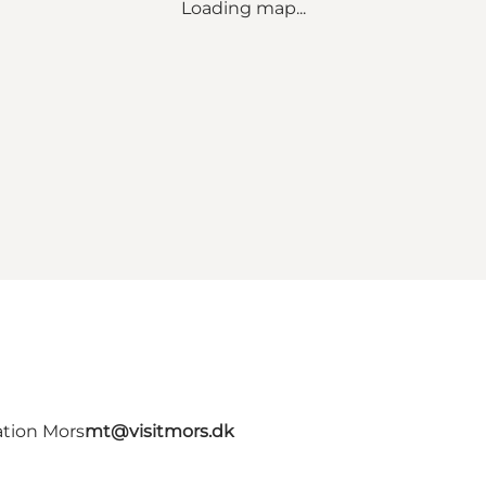
Loading map...
ation Mors
mt@visitmors.dk