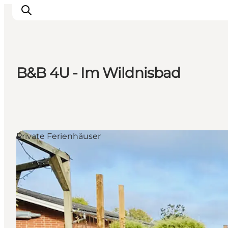
B&B 4U - Im Wildnisbad
Aktivitäten
Erlebnisse
Infos über Mors
Unterkunft
Private Ferienhäuser
Pauschalreisen / Urlaub
Planen Sie Ihre Reise