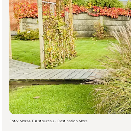
Foto
:
Morsø Turistbureau - Destination Mors