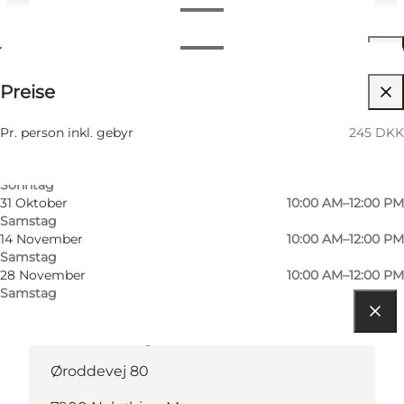
Termine und Uhrzeiten
Termine und Uhrzeiten
245 DKK
Preise
Website besuchen
3 Oktober
10:00 AM–12:00 PM
Samstag
Kinder, Freunde, Mein Partner
10 Oktober
10:00 AM–12:00 PM
Pr. person inkl. gebyr
245 DKK
Samstag
11 Oktober
10:00 AM–12:00 PM
Sonntag
31 Oktober
10:00 AM–12:00 PM
Samstag
14 November
10:00 AM–12:00 PM
Samstag
28 November
10:00 AM–12:00 PM
Samstag
Route anzeigen
Øroddevej 80