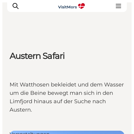
Aktivitäten
Austern Safari
Erlebnisse
Infos über Mors
Unterkunft
Pauschalreisen / Urlaub
Mit Watthosen bekleidet und dem Wasser
Planen Sie Ihre Reise
um die Beine bewegt man sich in den
Limfjord hinaus auf der Suche nach
Austern.