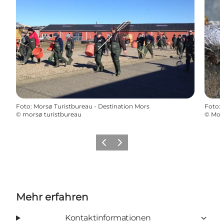
Foto
:
Morsø Turistbureau - Destination Mors
Foto
:
©
morsø turistbureau
©
Mors
Vorherige Folie
Nächste Folie
Mehr erfahren
Kontaktinformationen