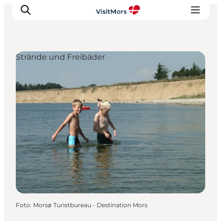
Strände und Freibäder
Aktivitäten
Erlebnisse
Infos über Mors
Unterkunft
Pauschalreisen / Urlaub
Planen Sie Ihre Reise
Foto
:
Morsø Turistbureau - Destination Mors