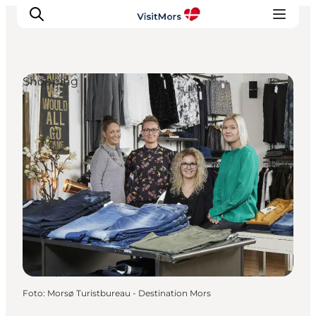
Shopping
Aktivitäten
Erlebnisse
Infos über Mors
Unterkunft
Pauschalreisen / Urlaub
Planen Sie Ihre Reise
Foto
:
Morsø Turistbureau - Destination Mors