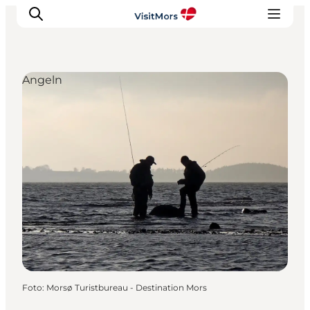
Angeln
Aktivitäten
Erlebnisse
Infos über Mors
Unterkunft
Pauschalreisen / Urlaub
Planen Sie Ihre Reise
Foto
:
Morsø Turistbureau - Destination Mors