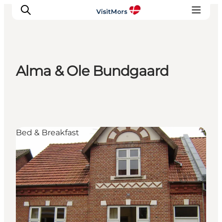
Alma & Ole Bundgaard
Aktivitäten
Erlebnisse
Infos über Mors
Unterkunft
Bed & Breakfast
Pauschalreisen / Urlaub
Planen Sie Ihre Reise