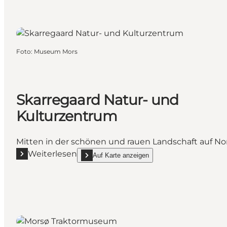
Foto
:
Museum Mors
Skarregaard Natur- und
Kulturzentrum
Mitten in der schönen und rauen Landschaft auf Nor
Weiterlesen
Auf Karte anzeigen
Mehr erfahren "Skarregaard Natur- und Kulturzent
show Skarregaard Natur- und Kulturzentrum on_