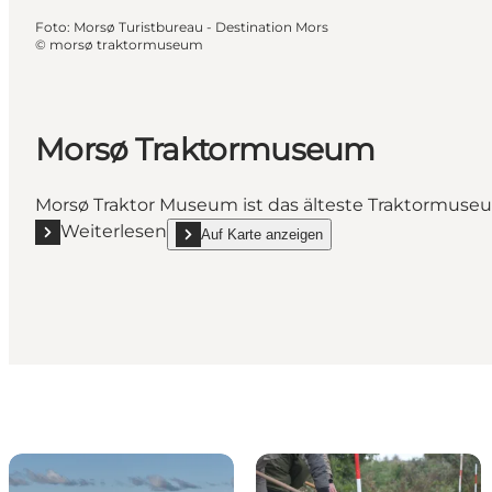
Foto
:
Morsø Turistbureau - Destination Mors
©
morsø traktormuseum
Morsø Traktormuseum
Morsø Traktor Museum ist das älteste Traktormuse
Weiterlesen
Auf Karte anzeigen
Mehr erfahren "Morsø Traktormuseum"
show Morsø Traktormuseum on_map