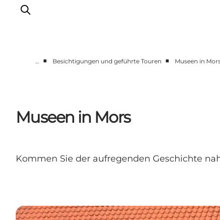
■
■
…
Besichtigungen und geführte Touren
Museen in Mor
Aktivitäten
Erlebnisse
Infos über Mors
Museen in Mors
Unterkunft
Pauschalreisen / Urlaub
Planen Sie Ihre Reise
Kommen Sie der aufregenden Geschichte nahe, 