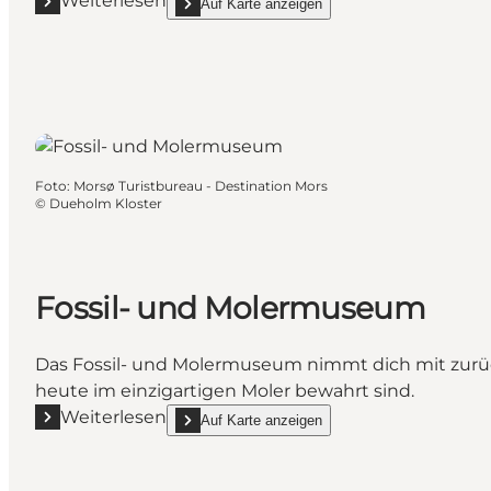
Weiterlesen
Auf Karte anzeigen
Mehr erfahren "Dueholm Kloster"
show Dueholm Kloster on_map
Foto
:
Morsø Turistbureau - Destination Mors
©
Dueholm Kloster
Fossil- und Molermuseum
Das Fossil- und Molermuseum nimmt dich mit zurück
heute im einzigartigen Moler bewahrt sind.
Weiterlesen
Auf Karte anzeigen
Mehr erfahren "Fossil- und Molermuseum"
show Fossil- und Molermuseum on_map