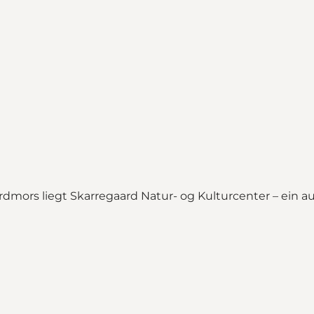
dmors liegt Skarregaard Natur- og Kulturcenter – ein a
rum"
map