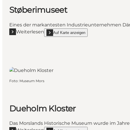
Støberimuseet
Eines der markantesten Industrieunternehmen Däne
Weiterlesen
Auf Karte anzeigen
Mehr erfahren "Støberimuseet"
show Støberimuseet on_map
Foto
:
Museum Mors
Dueholm Kloster
Das Morslands Historische Museum wurde im Jahre 