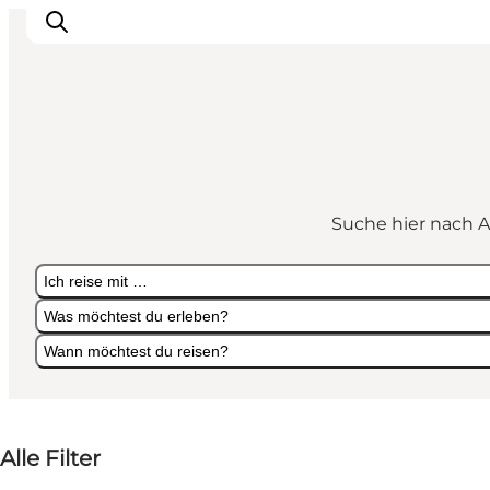
Aktivitäten
Erlebnisse
Suche hier nach A
Infos über Mors
Unterkunft
Ich reise mit …
Pauschalreisen / Urlaub
Was möchtest du erleben?
Planen Sie Ihre Reise
Wann möchtest du reisen?
Ich reise mit …
Was möchtest du erleben?
Wann möchtest du reisen?
Alle Filter