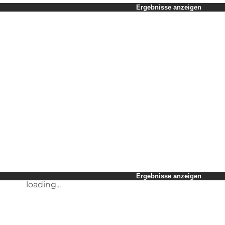
Zeitraum auswählen
Ergebnisse anzeigen
Kinder
Freunde
Mein Geschäft
Mein Partner
loading...
Mir selbst
Ergebnisse anzeigen
loading...
Ergebnisse anzeigen
loading...
Ergebnisse anzeigen
loading...