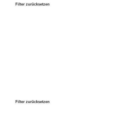
Filter zurücksetzen
Am beliebtesten
Sortieren nach:
:
Filter zurücksetzen
Filter zurücksetzen
Filter zurücksetzen