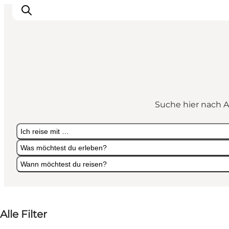
Aktivitäten
Erlebnisse
Suche hier nach A
Infos über Mors
Unterkunft
Ich reise mit …
Pauschalreisen / Urlaub
Was möchtest du erleben?
Planen Sie Ihre Reise
Wann möchtest du reisen?
Ich reise mit …
Was möchtest du erleben?
Wann möchtest du reisen?
Alle Filter