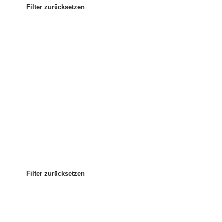
Filter zurücksetzen
Am beliebtesten
Sortieren nach:
:
Filter zurücksetzen
Filter zurücksetzen
Filter zurücksetzen