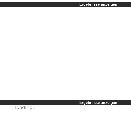
Zeitraum auswählen
Ergebnisse anzeigen
Kinder
Freunde
Mein Geschäft
Mein Partner
loading...
Mir selbst
Ergebnisse anzeigen
loading...
Ergebnisse anzeigen
loading...
Ergebnisse anzeigen
loading...