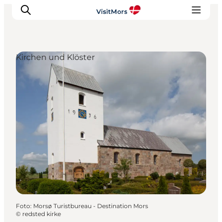
Kirchen und Klöster
Aktivitäten
Erlebnisse
Infos über Mors
Unterkunft
Pauschalreisen / Urlaub
Planen Sie Ihre Reise
Foto
:
Morsø Turistbureau - Destination Mors
©
redsted kirke