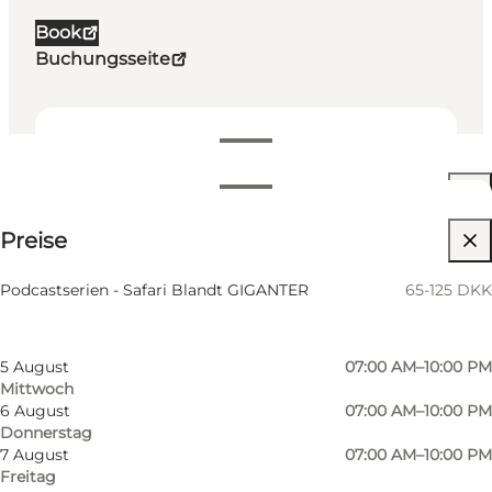
Book
Buchungsseite
Öffnungszeiten anzeigen
Öffnungszeiten
65-125 DKK
Preise
Website besuchen
Nach Monat filtern
3 August
07:00 AM–10:00 PM
Podcastserien - Safari Blandt GIGANTER
65-125 DKK
Montag
4 August
07:00 AM–10:00 PM
Dienstag
5 August
07:00 AM–10:00 PM
Mittwoch
6 August
07:00 AM–10:00 PM
Donnerstag
7 August
07:00 AM–10:00 PM
Freitag