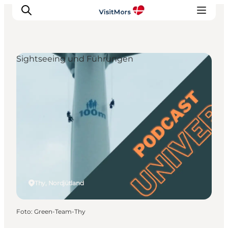
Sightseeing und Führungen
Aktivitäten
Erlebnisse
Infos über Mors
Unterkunft
Pauschalreisen / Urlaub
Planen Sie Ihre Reise
Thy, Nordjütland
Foto
:
Green-Team-Thy