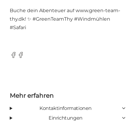
Natur und lerne mehr über grüne Energie.
Buche dein Abenteuer auf www.green-team-
thy.dk! ✨ #GreenTeamThy #Windmühlen
#Safari
Facebook
Facebook
Mehr erfahren
Kontaktinformationen
Einrichtungen