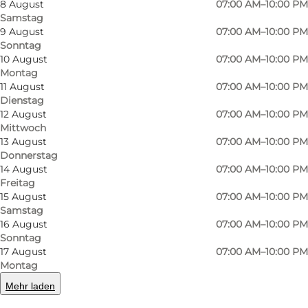
8 August
07:00 AM–10:00 PM
Samstag
9 August
07:00 AM–10:00 PM
Sonntag
10 August
07:00 AM–10:00 PM
Montag
11 August
07:00 AM–10:00 PM
Dienstag
12 August
07:00 AM–10:00 PM
Mittwoch
Foto
:
Thy Turistforening
Foto
:
13 August
07:00 AM–10:00 PM
Donnerstag
14 August
07:00 AM–10:00 PM
Vorherige Folie
Nächste Folie
Freitag
15 August
07:00 AM–10:00 PM
Samstag
16 August
07:00 AM–10:00 PM
Sonntag
17 August
07:00 AM–10:00 PM
️ Erlebe die gigantischen Windräder des
Montag
Testcenters Østerild auf einer unvergesslichen
Mehr laden
Podcast-Safari! Wandere oder radle durch Thys