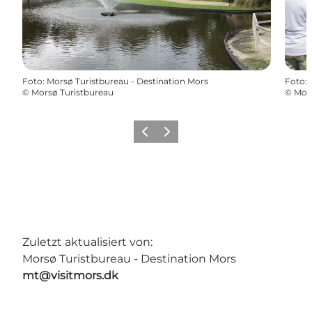
Foto
:
Morsø Turistbureau - Destination Mors
Foto
:
©
Morsø Turistbureau
©
Mors
Vorherige Folie
Nächste Folie
Zuletzt aktualisiert von:
Morsø Turistbureau - Destination Mors
mt@visitmors.dk