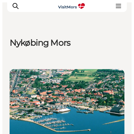
Nykøbing Mors
Aktivitäten
Erlebnisse
Infos über Mors
Info-Punkt
Unterkunft
Pauschalreisen / Urlaub
Planen Sie Ihre Reise