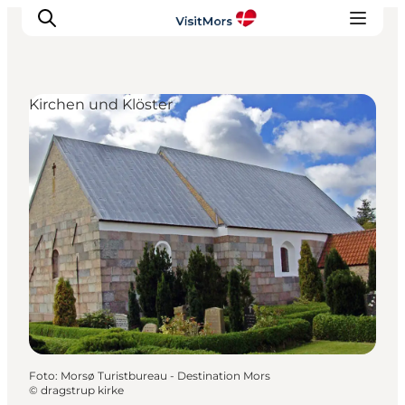
Kirchen und Klöster
Aktivitäten
Erlebnisse
Infos über Mors
Unterkunft
Pauschalreisen / Urlaub
Planen Sie Ihre Reise
Foto
:
Morsø Turistbureau - Destination Mors
©
dragstrup kirke